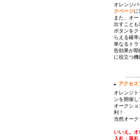
4月度サーフ消費およびハーベストラン
オレンジパ
キングのボーナス対象者が確定しまし
た。サーフ消費ランキング１～３位の方
クページ
に
には３０万ポイント、４～１０位の方に
また、オー
は１０万ポイントを付与いたしました。
またハーベストランキングトップ１０位
出すことも
以内の方にはそれぞれダウンを一名ず
ボタンをク
つ、月間１位のユーザ様には獲得された
ハーベストポイントのさらに２倍を追加
らえる確率
済みです。今月のランキングについても
単なるトラ
同様のボーナスが獲得できますので、ご
利用いただけますようよろしくお願い致
告効果が期
します。
に役立つ機
2月度のサーフ消費・ハーベストランキ
ング
(03月06日 10:13)
2月度サーフ消費およびハーベストラン
アクセス
キングのボーナス対象者が確定しまし
た。サーフ消費ランキング１～３位の方
には３０万ポイント、４～１０位の方に
オレンジト
は１０万ポイントを付与いたしました。
ンを開催し
またハーベストランキングトップ１０位
以内の方にはそれぞれダウンを一名ず
オークショ
つ、月間１位のユーザ様には獲得された
利！
ハーベストポイントのさらに２倍を追加
済みです。今月のランキングについても
当然オーク
同様のボーナスが獲得できますので、ご
【 でも
利用いただけますようよろしくお願い致
します。
いいえ。オ
入札・落札