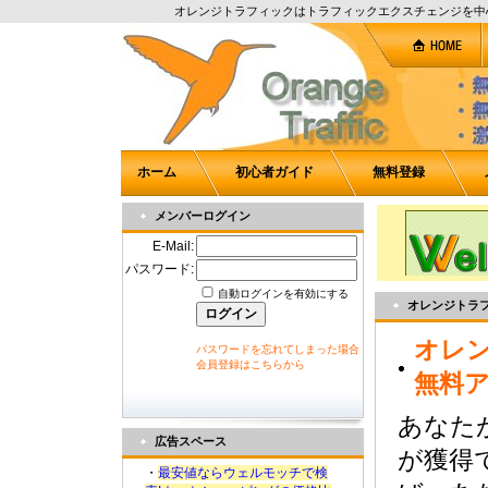
オレンジトラフィックはトラフィックエクスチェンジを中
ホーム
初心者ガイド
無料登録
メンバーログイン
E-Mail:
パスワード:
自動ログインを有効にする
オレンジトラ
オレ
パスワードを忘れてしまった場合
会員登録はこちらから
無料
あなた
広告スペース
が獲得
・
最安値ならウェルモッチで検