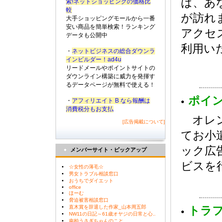
ば、あ
索!ネットショッピングの価格比
較
が訪れ
大手ショッピングモールから一番
安い商品を簡単検索！ランキング
アクセ
データも公開中
利用い
・
ネットビジネスの総合ダウンラ
インビルダー！ad4u
リードメールやポイントサイトの
ダウンライン構築に威力を発揮す
るデータページが無料で使える！
ポイ
・
アフィリエイト B なら報酬は
消費税分もお支払
オレン
[広告掲載について]
てお小
ック広
メンバーサイト・ピックアップ
ビスを
☆女性の薄毛☆
男女トラブル相談窓口
おうちでダイエット
office
ほーむ
脅迫被害相談窓口
直木賞を辞退した作家_山本周五郎
トラ
NW11の日記～61歳オヤジの日常と心..
南柏うさぎちゃんのこと