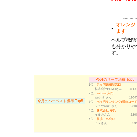
1月度のサーフ消費・ハーベストランキ
ング
(02月04日 09:29)
1月度サーフ消費およびハーベストラン
キングのボーナス対象者が確定しまし
オレンジ
た。サーフ消費ランキング１～３位の方
には３０万ポイント、４～１０位の方に
ます
は１０万ポイントを付与いたしました。
またハーベストランキングトップ１０位
ヘルプ機能
以内の方にはそれぞれダウンを一名ず
つ、月間１位のユーザ様には獲得された
も分かりや
ハーベストポイントのさらに２倍を追加
す。
済みです。今月のランキングについても
同様のボーナスが獲得できますので、ご
利用いただけますようよろしくお願い致
します。
12月度のサーフ消費・ハーベストラン
今月
のサーフ消費 Top5
キング
1位
男女問題相談窓口
(01月05日 15:24)
株式会社PRMHさん
1147
12月度サーフ消費およびハーベストラ
2位
webmin入門
ンキングのボーナス対象者が確定しまし
webminさん
11047
た。サーフ消費ランキング１～３位の方
今月
のハーベスト獲得 Top5
3位
ポイ活ランキング(招待コード.
には３０万ポイント、４～１０位の方に
シュウnikk..さん
2300
は１０万ポイントを付与いたしました。
4位
株式会社 布良
またハーベストランキングトップ１０位
イルカさん
2200
以内の方にはそれぞれダウンを一名ず
5位
横浜 出会い
つ、月間１位のユーザ様には獲得された
ｃｋさん
59
ハーベストポイントのさらに２倍を追加
済みです。今月のランキングについても
同様のボーナスが獲得できますので、ご