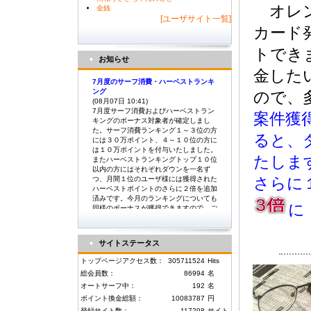
オレン
金銭
[ユーザサイト一覧]
カード
トでき
お知らせ
金した
7月度のサーフ消費・ハーベストランキ
ング
ので、
(08月07日 10:41)
7月度サーフ消費およびハーベストラン
案件獲
キングのボーナス対象者が確定しまし
た。サーフ消費ランキング１～３位の方
ると、
には３０万ポイント、４～１０位の方に
は１０万ポイントを付与いたしました。
たしま
またハーベストランキングトップ１０位
以内の方にはそれぞれダウンを一名ず
つ、月間１位のユーザ様には獲得された
さらに
ハーベストポイントのさらに２倍を追加
済みです。今月のランキングについても
に
同様のボーナスが獲得できますので、ご
利用いただけますようよろしくお願い致
します。
サイトステータス
6月度のサーフ消費・ハーベストランキ
トップページアクセス数：
305711524
Hits
ング
(07月06日 08:53)
総会員数：
86994
名
6月度サーフ消費およびハーベストラン
オートサーフ中：
192
名
キングのボーナス対象者が確定しまし
ポイント換金総額：
10083787
円
た。サーフ消費ランキング１～３位の方
登録サイト数：
117298
サイト