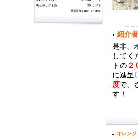
には３０万ポイント、４～１０位の方に
は１０万ポイントを付与いたしました。
表示中サイト数：
30
サイト
またハーベストランキングトップ１０位
更新日時 08/07 23:00
以内の方にはそれぞれダウンを一名ず
つ、月間１位のユーザ様には獲得された
ハーベストポイントのさらに２倍を追加
済みです。今月のランキングについても
同様のボーナスが獲得できますので、ご
紹介
利用いただけますようよろしくお願い致
します。
是非、
5月度のサーフ消費・ハーベストランキ
してく
ング
(06月04日 16:34)
5月度サーフ消費およびハーベストラン
トの
２
キングのボーナス対象者が確定しまし
た。サーフ消費ランキング１～３位の方
に進呈
には３０万ポイント、４～１０位の方に
は１０万ポイントを付与いたしました。
度
で、
またハーベストランキングトップ１０位
以内の方にはそれぞれダウンを一名ず
す！
つ、月間１位のユーザ様には獲得された
ハーベストポイントのさらに２倍を追加
済みです。今月のランキングについても
同様のボーナスが獲得できますので、ご
利用いただけますようよろしくお願い致
します。
4月度のサーフ消費・ハーベストランキ
ング
オレンジ
(04月06日 09:57)