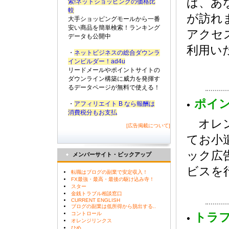
ば、あ
索!ネットショッピングの価格比
較
が訪れ
大手ショッピングモールから一番
安い商品を簡単検索！ランキング
アクセ
データも公開中
利用い
・
ネットビジネスの総合ダウンラ
インビルダー！ad4u
リードメールやポイントサイトの
ダウンライン構築に威力を発揮す
るデータページが無料で使える！
ポイ
・
アフィリエイト B なら報酬は
消費税分もお支払
オレン
[広告掲載について]
てお小
ック広
メンバーサイト・ピックアップ
ビスを
転職はブログの副業で安定収入！
FX最強・最高・最後の駆け込み寺！
スター
金銭トラブル相談窓口
CURRENT ENGLISH
ブログの副業は低所得から脱出する..
コントロール
トラ
オレンジリンクス
ひめ