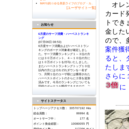
オレン
MAYU的☆ゆる美肌ライフのブログ・カ..
[ユーザサイト一覧]
カード
トでき
お知らせ
金した
6月度のサーフ消費・ハーベストランキ
ング
ので、
(07月06日 08:53)
6月度サーフ消費およびハーベストラン
案件獲
キングのボーナス対象者が確定しまし
た。サーフ消費ランキング１～３位の方
ると、
には３０万ポイント、４～１０位の方に
は１０万ポイントを付与いたしました。
たしま
またハーベストランキングトップ１０位
以内の方にはそれぞれダウンを一名ず
つ、月間１位のユーザ様には獲得された
さらに
ハーベストポイントのさらに２倍を追加
済みです。今月のランキングについても
に
同様のボーナスが獲得できますので、ご
利用いただけますようよろしくお願い致
します。
サイトステータス
5月度のサーフ消費・ハーベストランキ
トップページアクセス数：
305707192
Hits
ング
(06月04日 16:34)
総会員数：
86994
名
5月度サーフ消費およびハーベストラン
オートサーフ中：
177
名
キングのボーナス対象者が確定しまし
ポイント換金総額：
10080055
円
た。サーフ消費ランキング１～３位の方
登録サイト数：
117296
サイト