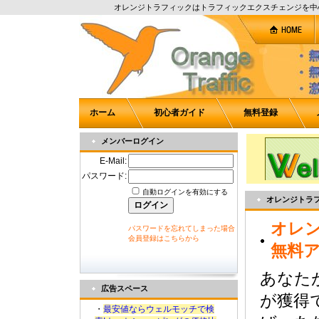
オレンジトラフィックはトラフィックエクスチェンジを中
ホーム
初心者ガイド
無料登録
メンバーログイン
E-Mail:
パスワード:
自動ログインを有効にする
オレンジトラ
オレ
パスワードを忘れてしまった場合
会員登録はこちらから
無料
あなた
広告スペース
が獲得
・
最安値ならウェルモッチで検