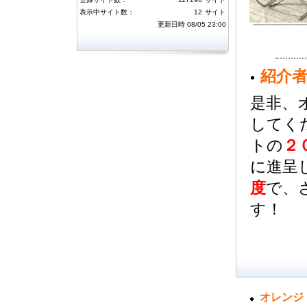
には３０万ポイント、４～１０位の方に
は１０万ポイントを付与いたしました。
表示中サイト数：
12
サイト
またハーベストランキングトップ１０位
更新日時 08/05 23:00
以内の方にはそれぞれダウンを一名ず
つ、月間１位のユーザ様には獲得された
ハーベストポイントのさらに２倍を追加
済みです。今月のランキングについても
同様のボーナスが獲得できますので、ご
紹介
利用いただけますようよろしくお願い致
します。
是非、
4月度のサーフ消費・ハーベストランキ
してく
ング
(04月06日 09:57)
4月度サーフ消費およびハーベストラン
トの
２
キングのボーナス対象者が確定しまし
た。サーフ消費ランキング１～３位の方
に進呈
には３０万ポイント、４～１０位の方に
は１０万ポイントを付与いたしました。
度
で、
またハーベストランキングトップ１０位
以内の方にはそれぞれダウンを一名ず
す！
つ、月間１位のユーザ様には獲得された
ハーベストポイントのさらに２倍を追加
済みです。今月のランキングについても
同様のボーナスが獲得できますので、ご
利用いただけますようよろしくお願い致
します。
2月度のサーフ消費・ハーベストランキ
ング
オレンジ
(03月06日 10:13)