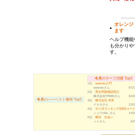
12月度のサーフ消費・ハーベストラン
キング
(01月05日 15:24)
12月度サーフ消費およびハーベストラ
ンキングのボーナス対象者が確定しまし
オレンジ
た。サーフ消費ランキング１～３位の方
には３０万ポイント、４～１０位の方に
ます
は１０万ポイントを付与いたしました。
またハーベストランキングトップ１０位
ヘルプ機能
以内の方にはそれぞれダウンを一名ず
つ、月間１位のユーザ様には獲得された
も分かりや
ハーベストポイントのさらに２倍を追加
す。
済みです。今月のランキングについても
同様のボーナスが獲得できますので、ご
利用いただけますようよろしくお願い致
します。
11月度のサーフ消費・ハーベストラン
今月
のサーフ消費 Top5
キング
1位
webmin入門
(12月04日 20:52)
webminさん
8723
11月度サーフ消費およびハーベストラ
2位
男女問題相談窓口
ンキングのボーナス対象者が確定しまし
株式会社PRMHさん
6430
た。サーフ消費ランキング１～３位の方
今月
のハーベスト獲得 Top5
3位
株式会社 布良
には３０万ポイント、４～１０位の方に
イルカさん
2200
は１０万ポイントを付与いたしました。
4位
ポイ活ランキング(招待コード.
またハーベストランキングトップ１０位
シュウnikk..さん
1400
以内の方にはそれぞれダウンを一名ず
5位
横浜 出会い
つ、月間１位のユーザ様には獲得された
ｃｋさん
42
ハーベストポイントのさらに２倍を追加
済みです。今月のランキングについても
同様のボーナスが獲得できますので、ご