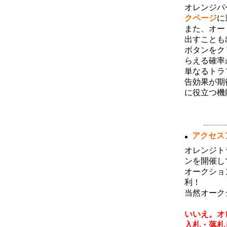
4月度サーフ消費およびハーベストラン
オレンジパ
キングのボーナス対象者が確定しまし
クページ
に
た。サーフ消費ランキング１～３位の方
には３０万ポイント、４～１０位の方に
また、オー
は１０万ポイントを付与いたしました。
出すことも
またハーベストランキングトップ１０位
以内の方にはそれぞれダウンを一名ず
ボタンをク
つ、月間１位のユーザ様には獲得された
らえる確率
ハーベストポイントのさらに２倍を追加
済みです。今月のランキングについても
単なるトラ
同様のボーナスが獲得できますので、ご
告効果が期
利用いただけますようよろしくお願い致
します。
に役立つ機
2月度のサーフ消費・ハーベストランキ
ング
(03月06日 10:13)
2月度サーフ消費およびハーベストラン
アクセス
キングのボーナス対象者が確定しまし
た。サーフ消費ランキング１～３位の方
オレンジト
には３０万ポイント、４～１０位の方に
は１０万ポイントを付与いたしました。
ンを開催し
またハーベストランキングトップ１０位
オークショ
以内の方にはそれぞれダウンを一名ず
つ、月間１位のユーザ様には獲得された
利！
ハーベストポイントのさらに２倍を追加
当然オーク
済みです。今月のランキングについても
同様のボーナスが獲得できますので、ご
【 でも
利用いただけますようよろしくお願い致
いいえ。オ
します。
入札・落札