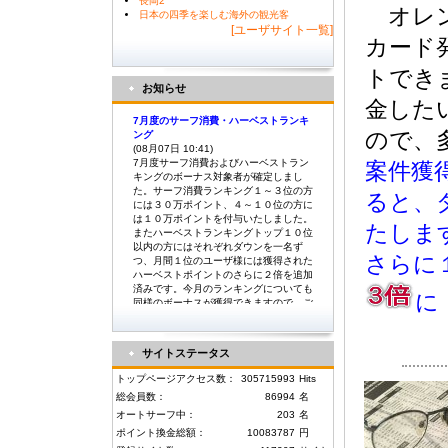
長岡2
オレン
日本の四季を楽しむ海外の観光客
[ユーザサイト一覧]
カード
トでき
お知らせ
金した
7月度のサーフ消費・ハーベストランキ
ので、
ング
(08月07日 10:41)
7月度サーフ消費およびハーベストラン
案件獲
キングのボーナス対象者が確定しまし
た。サーフ消費ランキング１～３位の方
ると、
には３０万ポイント、４～１０位の方に
は１０万ポイントを付与いたしました。
たしま
またハーベストランキングトップ１０位
以内の方にはそれぞれダウンを一名ず
さらに
つ、月間１位のユーザ様には獲得された
ハーベストポイントのさらに２倍を追加
済みです。今月のランキングについても
に
同様のボーナスが獲得できますので、ご
利用いただけますようよろしくお願い致
します。
サイトステータス
6月度のサーフ消費・ハーベストランキ
トップページアクセス数：
305715993
Hits
ング
(07月06日 08:53)
総会員数：
86994
名
6月度サーフ消費およびハーベストラン
オートサーフ中：
203
名
キングのボーナス対象者が確定しまし
ポイント換金総額：
10083787
円
た。サーフ消費ランキング１～３位の方