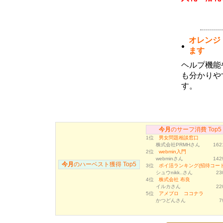
1月度のサーフ消費・ハーベストランキ
ング
(02月04日 09:29)
1月度サーフ消費およびハーベストラン
キングのボーナス対象者が確定しまし
オレンジ
た。サーフ消費ランキング１～３位の方
には３０万ポイント、４～１０位の方に
ます
は１０万ポイントを付与いたしました。
またハーベストランキングトップ１０位
ヘルプ機能
以内の方にはそれぞれダウンを一名ず
も分かりや
つ、月間１位のユーザ様には獲得された
ハーベストポイントのさらに２倍を追加
す。
済みです。今月のランキングについても
同様のボーナスが獲得できますので、ご
利用いただけますようよろしくお願い致
します。
12月度のサーフ消費・ハーベストラン
今月
のサーフ消費 Top5
キング
1位
男女問題相談窓口
(01月05日 15:24)
株式会社PRMHさん
162
12月度サーフ消費およびハーベストラ
2位
webmin入門
ンキングのボーナス対象者が確定しまし
webminさん
142
今月
た。サーフ消費ランキング１～３位の方
のハーベスト獲得 Top5
3位
ポイ活ランキング(招待コード
には３０万ポイント、４～１０位の方に
シュウnikk..さん
23
は１０万ポイントを付与いたしました。
4位
株式会社 布良
またハーベストランキングトップ１０位
イルカさん
22
以内の方にはそれぞれダウンを一名ず
5位
アメブロ ココナラ
つ、月間１位のユーザ様には獲得された
かつどんさん
7
ハーベストポイントのさらに２倍を追加
済みです。今月のランキングについても
同様のボーナスが獲得できますので、ご