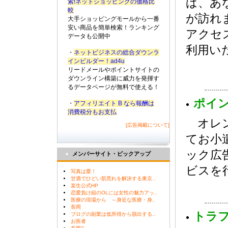
ば、あ
索!ネットショッピングの価格比
較
が訪れ
大手ショッピングモールから一番
安い商品を簡単検索！ランキング
アクセ
データも公開中
利用い
・
ネットビジネスの総合ダウンラ
インビルダー！ad4u
リードメールやポイントサイトの
ダウンライン構築に威力を発揮す
るデータページが無料で使える！
ポイ
・
アフィリエイト B なら報酬は
消費税分もお支払
オレン
[広告掲載について]
てお小
ック広
メンバーサイト・ピックアップ
ビスを
写真は愛！
甘酒でひどい肌荒れを解決する東京..
楽生公式HP
恋愛負け組のOLには女性の魅力アッ..
医療の現場から ～身近な医療・身..
長岡
トラ
ブログの副業は低所得から脱出する..
お医者