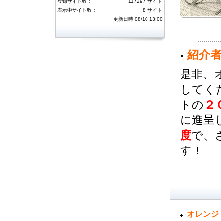
登録サイト数：
117297
サイト
には３０万ポイント、４～１０位の方に
は１０万ポイントを付与いたしました。
表示中サイト数：
8
サイト
またハーベストランキングトップ１０位
更新日時 08/10 13:00
以内の方にはそれぞれダウンを一名ず
つ、月間１位のユーザ様には獲得された
ハーベストポイントのさらに２倍を追加
済みです。今月のランキングについても
同様のボーナスが獲得できますので、ご
紹介
利用いただけますようよろしくお願い致
します。
是非、
5月度のサーフ消費・ハーベストランキ
してく
ング
(06月04日 16:34)
トの
２
5月度サーフ消費およびハーベストラン
キングのボーナス対象者が確定しまし
た。サーフ消費ランキング１～３位の方
に進呈
には３０万ポイント、４～１０位の方に
は１０万ポイントを付与いたしました。
度
で、
またハーベストランキングトップ１０位
以内の方にはそれぞれダウンを一名ず
す！
つ、月間１位のユーザ様には獲得された
ハーベストポイントのさらに２倍を追加
済みです。今月のランキングについても
同様のボーナスが獲得できますので、ご
利用いただけますようよろしくお願い致
します。
4月度のサーフ消費・ハーベストランキ
ング
オレンジ
(04月06日 09:57)