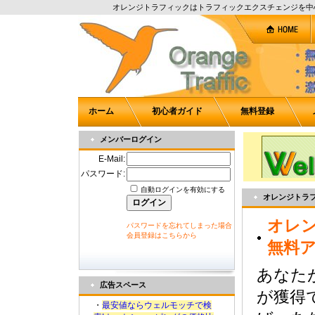
オレンジトラフィックはトラフィックエクスチェンジを中
ホーム
初心者ガイド
無料登録
メンバーログイン
E-Mail:
パスワード:
自動ログインを有効にする
オレンジトラ
オレ
パスワードを忘れてしまった場合
会員登録はこちらから
無料
あなた
広告スペース
が獲得
・
最安値ならウェルモッチで検