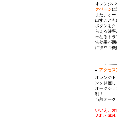
4月度サーフ消費およびハーベストラン
オレンジパ
キングのボーナス対象者が確定しまし
クページ
に
た。サーフ消費ランキング１～３位の方
には３０万ポイント、４～１０位の方に
また、オー
は１０万ポイントを付与いたしました。
出すことも
またハーベストランキングトップ１０位
以内の方にはそれぞれダウンを一名ず
ボタンをク
つ、月間１位のユーザ様には獲得された
らえる確率
ハーベストポイントのさらに２倍を追加
済みです。今月のランキングについても
単なるトラ
同様のボーナスが獲得できますので、ご
告効果が期
利用いただけますようよろしくお願い致
します。
に役立つ機
2月度のサーフ消費・ハーベストランキ
ング
(03月06日 10:13)
2月度サーフ消費およびハーベストラン
アクセス
キングのボーナス対象者が確定しまし
た。サーフ消費ランキング１～３位の方
オレンジト
には３０万ポイント、４～１０位の方に
は１０万ポイントを付与いたしました。
ンを開催し
またハーベストランキングトップ１０位
オークショ
以内の方にはそれぞれダウンを一名ず
つ、月間１位のユーザ様には獲得された
利！
ハーベストポイントのさらに２倍を追加
当然オーク
済みです。今月のランキングについても
同様のボーナスが獲得できますので、ご
【 でも
利用いただけますようよろしくお願い致
いいえ。オ
します。
入札・落札