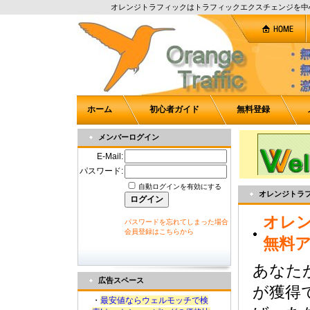
オレンジトラフィックはトラフィックエクスチェンジを中
ホーム
初心者ガイド
無料登録
メンバーログイン
E-Mail:
パスワード:
自動ログインを有効にする
オレンジトラ
オレ
パスワードを忘れてしまった場合
会員登録はこちらから
無料
あなた
広告スペース
が獲得
・
最安値ならウェルモッチで検