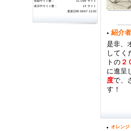
登録サイト数：
117299
サイト
には３０万ポイント、４～１０位の方に
は１０万ポイントを付与いたしました。
表示中サイト数：
13
サイト
またハーベストランキングトップ１０位
更新日時 08/07 13:00
以内の方にはそれぞれダウンを一名ず
つ、月間１位のユーザ様には獲得された
ハーベストポイントのさらに２倍を追加
済みです。今月のランキングについても
同様のボーナスが獲得できますので、ご
紹介
利用いただけますようよろしくお願い致
します。
是非、
5月度のサーフ消費・ハーベストランキ
してく
ング
(06月04日 16:34)
トの
２
5月度サーフ消費およびハーベストラン
キングのボーナス対象者が確定しまし
た。サーフ消費ランキング１～３位の方
に進呈
には３０万ポイント、４～１０位の方に
は１０万ポイントを付与いたしました。
度
で、
またハーベストランキングトップ１０位
以内の方にはそれぞれダウンを一名ず
す！
つ、月間１位のユーザ様には獲得された
ハーベストポイントのさらに２倍を追加
済みです。今月のランキングについても
同様のボーナスが獲得できますので、ご
利用いただけますようよろしくお願い致
します。
4月度のサーフ消費・ハーベストランキ
ング
オレンジ
(04月06日 09:57)