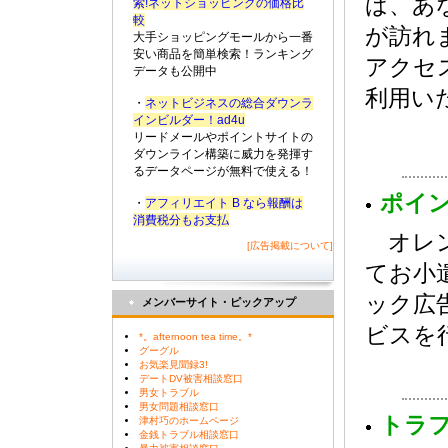
ば、あ
索!ネットショッピングの価格比
較
が訪れ
大手ショッピングモールから一番
安い商品を簡単検索！ランキング
アクセ
データも公開中
利用い
・
ネットビジネスの総合ダウンラ
インビルダー！ad4u
リードメールやポイントサイトの
ダウンライン構築に威力を発揮す
るデータページが無料で使える！
ポイ
・
アフィリエイト B なら報酬は
消費税分もお支払
オレン
[広告掲載について]
てお小
ック広
メンバーサイト・ピックアップ
ビスを
*。afternoon tea time。*
グーグル
お気楽見聞録3!
デートDV被害相談窓口
男女トラブル
男女問題相談窓口
トラ
津村巧のホームページ
金銭トラブル相談窓口