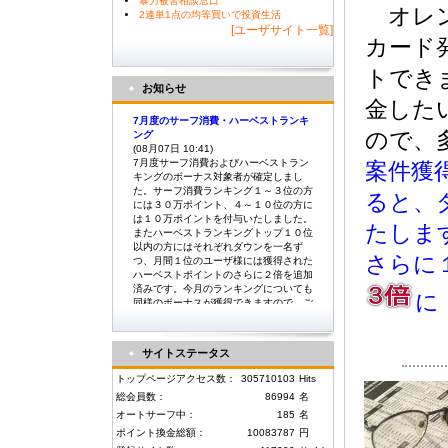
暴力被害相談窓口
オレン
2連単1点の均等買いで投資生活
[ユーザサイト一覧]
カード
トでき
お知らせ
金した
7月度のサーフ消費・ハーベストランキ
ので、
ング
(08月07日 10:41)
7月度サーフ消費およびハーベストラン
案件獲
キングのボーナス対象者が確定しまし
た。サーフ消費ランキング１～３位の方
ると、
には３０万ポイント、４～１０位の方に
は１０万ポイントを付与いたしました。
たしま
またハーベストランキングトップ１０位
以内の方にはそれぞれダウンを一名ず
さらに
つ、月間１位のユーザ様には獲得された
ハーベストポイントのさらに２倍を追加
済みです。今月のランキングについても
に
同様のボーナスが獲得できますので、ご
利用いただけますようよろしくお願い致
します。
サイトステータス
6月度のサーフ消費・ハーベストランキ
トップページアクセス数：
305710103
Hits
ング
(07月06日 08:53)
総会員数：
86994
名
6月度サーフ消費およびハーベストラン
オートサーフ中：
185
名
キングのボーナス対象者が確定しまし
ポイント換金総額：
10083787
円
た。サーフ消費ランキング１～３位の方