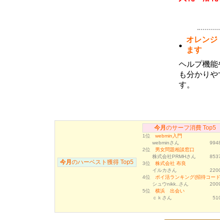
1月度のサーフ消費・ハーベストランキ
ング
(02月04日 09:29)
1月度サーフ消費およびハーベストラン
キングのボーナス対象者が確定しまし
オレンジ
た。サーフ消費ランキング１～３位の方
には３０万ポイント、４～１０位の方に
ます
は１０万ポイントを付与いたしました。
またハーベストランキングトップ１０位
ヘルプ機能
以内の方にはそれぞれダウンを一名ず
も分かりや
つ、月間１位のユーザ様には獲得された
ハーベストポイントのさらに２倍を追加
す。
済みです。今月のランキングについても
同様のボーナスが獲得できますので、ご
利用いただけますようよろしくお願い致
します。
12月度のサーフ消費・ハーベストラン
今月
のサーフ消費 Top5
キング
1位
webmin入門
(01月05日 15:24)
webminさん
9948
12月度サーフ消費およびハーベストラ
2位
男女問題相談窓口
ンキングのボーナス対象者が確定しまし
株式会社PRMHさん
8537
今月
た。サーフ消費ランキング１～３位の方
のハーベスト獲得 Top5
3位
株式会社 布良
には３０万ポイント、４～１０位の方に
イルカさん
2200
は１０万ポイントを付与いたしました。
4位
ポイ活ランキング(招待コード.
またハーベストランキングトップ１０位
シュウnikk..さん
2009
以内の方にはそれぞれダウンを一名ず
5位
横浜 出会い
つ、月間１位のユーザ様には獲得された
ｃｋさん
51
ハーベストポイントのさらに２倍を追加
済みです。今月のランキングについても
同様のボーナスが獲得できますので、ご