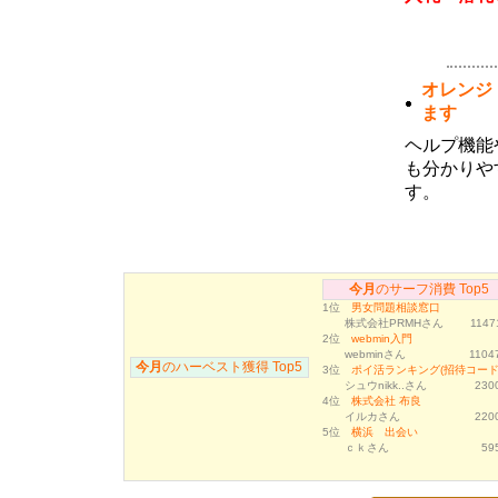
1月度のサーフ消費・ハーベストランキ
ング
(02月04日 09:29)
1月度サーフ消費およびハーベストラン
キングのボーナス対象者が確定しまし
オレンジ
た。サーフ消費ランキング１～３位の方
には３０万ポイント、４～１０位の方に
ます
は１０万ポイントを付与いたしました。
またハーベストランキングトップ１０位
ヘルプ機能
以内の方にはそれぞれダウンを一名ず
つ、月間１位のユーザ様には獲得された
も分かりや
ハーベストポイントのさらに２倍を追加
す。
済みです。今月のランキングについても
同様のボーナスが獲得できますので、ご
利用いただけますようよろしくお願い致
します。
12月度のサーフ消費・ハーベストラン
今月
のサーフ消費 Top5
キング
1位
男女問題相談窓口
(01月05日 15:24)
株式会社PRMHさん
1147
12月度サーフ消費およびハーベストラ
2位
webmin入門
ンキングのボーナス対象者が確定しまし
webminさん
11047
た。サーフ消費ランキング１～３位の方
今月
のハーベスト獲得 Top5
3位
ポイ活ランキング(招待コード.
には３０万ポイント、４～１０位の方に
シュウnikk..さん
2300
は１０万ポイントを付与いたしました。
4位
株式会社 布良
またハーベストランキングトップ１０位
イルカさん
2200
以内の方にはそれぞれダウンを一名ず
5位
横浜 出会い
つ、月間１位のユーザ様には獲得された
ｃｋさん
59
ハーベストポイントのさらに２倍を追加
済みです。今月のランキングについても
同様のボーナスが獲得できますので、ご