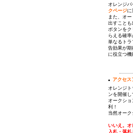
4月度サーフ消費およびハーベストラン
オレンジパ
キングのボーナス対象者が確定しまし
た。サーフ消費ランキング１～３位の方
クページ
に
には３０万ポイント、４～１０位の方に
また、オー
は１０万ポイントを付与いたしました。
またハーベストランキングトップ１０位
出すことも
以内の方にはそれぞれダウンを一名ず
ボタンをク
つ、月間１位のユーザ様には獲得された
ハーベストポイントのさらに２倍を追加
らえる確率
済みです。今月のランキングについても
単なるトラ
同様のボーナスが獲得できますので、ご
利用いただけますようよろしくお願い致
告効果が期
します。
に役立つ機
2月度のサーフ消費・ハーベストランキ
ング
(03月06日 10:13)
2月度サーフ消費およびハーベストラン
アクセス
キングのボーナス対象者が確定しまし
た。サーフ消費ランキング１～３位の方
には３０万ポイント、４～１０位の方に
オレンジト
は１０万ポイントを付与いたしました。
ンを開催し
またハーベストランキングトップ１０位
以内の方にはそれぞれダウンを一名ず
オークショ
つ、月間１位のユーザ様には獲得された
利！
ハーベストポイントのさらに２倍を追加
済みです。今月のランキングについても
当然オーク
同様のボーナスが獲得できますので、ご
【 でも
利用いただけますようよろしくお願い致
します。
いいえ。オ
入札・落札