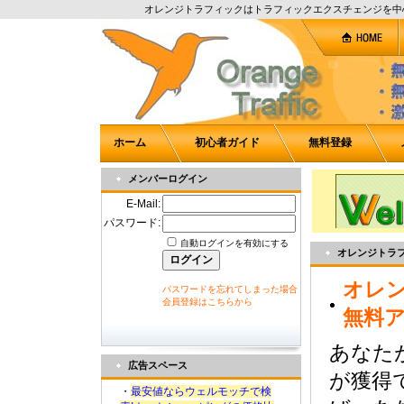
オレンジトラフィックはトラフィックエクスチェンジを中
ホーム
初心者ガイド
無料登録
メンバーログイン
E-Mail:
パスワード:
自動ログインを有効にする
オレンジトラ
オレ
パスワードを忘れてしまった場合
会員登録はこちらから
無料
あなた
広告スペース
が獲得
・
最安値ならウェルモッチで検