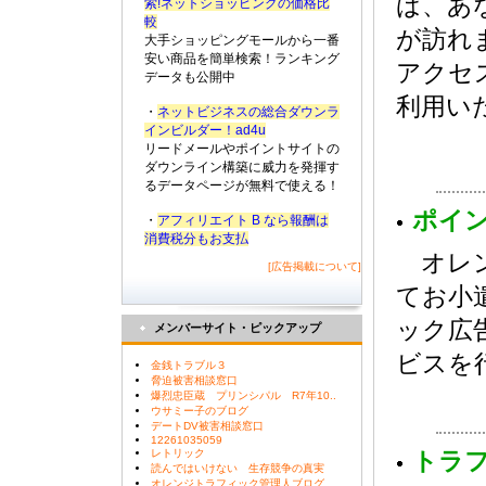
ば、あ
索!ネットショッピングの価格比
較
が訪れ
大手ショッピングモールから一番
安い商品を簡単検索！ランキング
アクセ
データも公開中
利用い
・
ネットビジネスの総合ダウンラ
インビルダー！ad4u
リードメールやポイントサイトの
ダウンライン構築に威力を発揮す
るデータページが無料で使える！
ポイ
・
アフィリエイト B なら報酬は
消費税分もお支払
オレン
[広告掲載について]
てお小
ック広
メンバーサイト・ピックアップ
ビスを
金銭トラブル３
脅迫被害相談窓口
爆烈忠臣蔵 プリンシパル R7年10..
ウサミー子のブログ
デートDV被害相談窓口
12261035059
レトリック
トラ
読んではいけない 生存競争の真実
オレンジトラフィック管理人ブログ