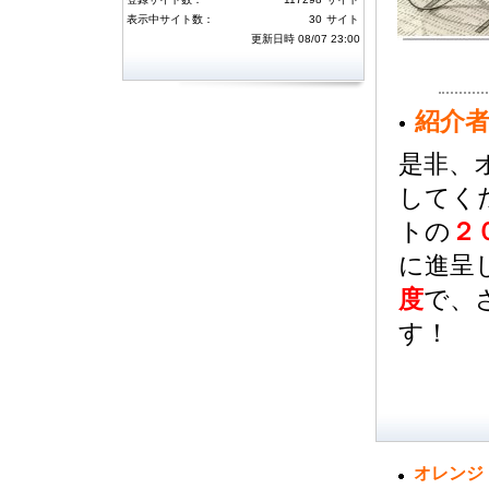
には３０万ポイント、４～１０位の方に
は１０万ポイントを付与いたしました。
表示中サイト数：
30
サイト
またハーベストランキングトップ１０位
更新日時 08/07 23:00
以内の方にはそれぞれダウンを一名ず
つ、月間１位のユーザ様には獲得された
ハーベストポイントのさらに２倍を追加
済みです。今月のランキングについても
同様のボーナスが獲得できますので、ご
紹介
利用いただけますようよろしくお願い致
します。
是非、
5月度のサーフ消費・ハーベストランキ
してく
ング
(06月04日 16:34)
5月度サーフ消費およびハーベストラン
トの
２
キングのボーナス対象者が確定しまし
た。サーフ消費ランキング１～３位の方
に進呈
には３０万ポイント、４～１０位の方に
は１０万ポイントを付与いたしました。
度
で、
またハーベストランキングトップ１０位
以内の方にはそれぞれダウンを一名ず
す！
つ、月間１位のユーザ様には獲得された
ハーベストポイントのさらに２倍を追加
済みです。今月のランキングについても
同様のボーナスが獲得できますので、ご
利用いただけますようよろしくお願い致
します。
4月度のサーフ消費・ハーベストランキ
ング
オレンジ
(04月06日 09:57)