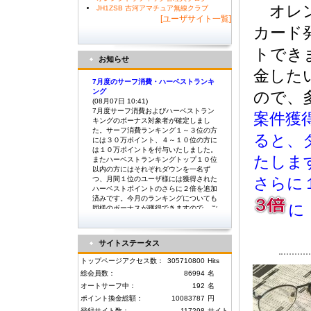
オレン
JH1ZSB 古河アマチュア無線クラブ
[ユーザサイト一覧]
カード
トでき
お知らせ
金した
7月度のサーフ消費・ハーベストランキ
ング
ので、
(08月07日 10:41)
7月度サーフ消費およびハーベストラン
案件獲
キングのボーナス対象者が確定しまし
た。サーフ消費ランキング１～３位の方
ると、
には３０万ポイント、４～１０位の方に
は１０万ポイントを付与いたしました。
たしま
またハーベストランキングトップ１０位
以内の方にはそれぞれダウンを一名ず
つ、月間１位のユーザ様には獲得された
さらに
ハーベストポイントのさらに２倍を追加
済みです。今月のランキングについても
に
同様のボーナスが獲得できますので、ご
利用いただけますようよろしくお願い致
します。
サイトステータス
6月度のサーフ消費・ハーベストランキ
トップページアクセス数：
305710800
Hits
ング
(07月06日 08:53)
総会員数：
86994
名
6月度サーフ消費およびハーベストラン
オートサーフ中：
192
名
キングのボーナス対象者が確定しまし
ポイント換金総額：
10083787
円
た。サーフ消費ランキング１～３位の方
登録サイト数：
117298
サイト