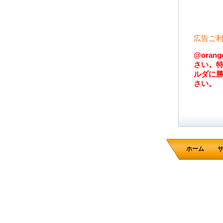
広告ご
@ora
さい。特
ルダに
さい。
ホーム