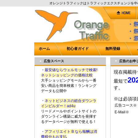
オレンジトラフィックはトラフィックエクスチェンジを中
ホーム
初心者ガイド
無料登録
広告スペース
広告のお申
・
最安値ならウェルモッチで検索!
現在掲載待
ネットショッピングの価格比較
20
大手ショッピングモールから一番
最短で
安い商品を簡単検索！ランキング
す。
データも公開中
※は必須項
・
ネットビジネスの総合ダウンラ
広告コース※
インビルダー！ad4u
リードメールやポイントサイトの
E-Mail※
ダウンライン構築に威力を発揮す
るデータページが無料で使える！
・
アフィリエイト B なら報酬は消
費税分もお支払