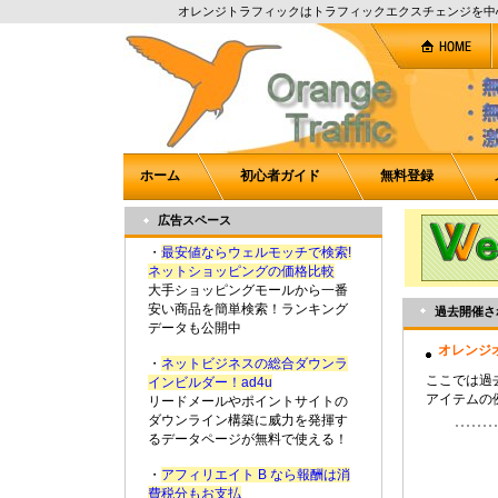
オレンジトラフィックはトラフィックエクスチェンジを中
ホーム
初心者ガイド
無料登録
広告スペース
・
最安値ならウェルモッチで検索!
ネットショッピングの価格比較
大手ショッピングモールから一番
安い商品を簡単検索！ランキング
過去開催さ
データも公開中
オレンジ
・
ネットビジネスの総合ダウンラ
ここでは過
インビルダー！ad4u
アイテムの
リードメールやポイントサイトの
ダウンライン構築に威力を発揮す
るデータページが無料で使える！
・
アフィリエイト B なら報酬は消
費税分もお支払