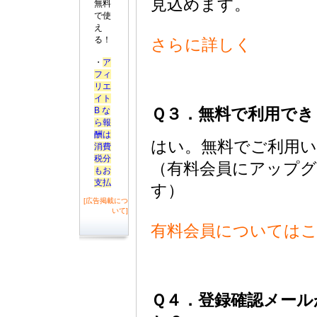
見込めます。
無料
で使
え
る！
さらに詳しく
・
ア
フィ
リエ
イト
B な
Ｑ３．無料で利用でき
ら報
酬は
はい。無料でご利用
消費
税分
（有料会員にアップ
もお
支払
す）
[広告掲載につ
いて]
有料会員については
Ｑ４．登録確認メール