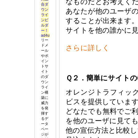
なものだとお考えく
合ダ
ウン
あなたが他のユーザ
ライ
することが出来ます
ンビ
ルダ
サイトを他の誰かに
ー！
ad4u
リー
ドメ
さらに詳しく
ール
やポ
イン
トサ
イト
Ｑ２．簡単にサイトの
のダ
ウン
ライ
オレンジトラフィッ
ン構
築に
ビスを提供していま
威力
を発
どなたでも無料でご
揮す
るデ
を他のユーザに見て
ータ
他の宣伝方法と比較
ペー
ジが