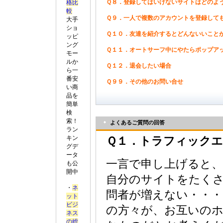
Ｑ８．登録してはいけないサイトはどのよ
格比
較
Ｑ９．一人で複数のアカウントを登録して
大手
ショ
Ｑ１０．友達を紹介するとどんないいこと
ッピ
ング
Ｑ１１．オートサーフ中にやたらポップア
モー
ルか
Ｑ１２．退会したい場合
ら一
番安
Ｑ９９．その他のお問い合せ
い商
品を
簡単
検
索！
よくあるご質問の回答
ラン
キン
Ｑ１．トラフィック
グデ
ータ
一言で申し上げると
も公
開中
自分のサイトをたく
・
ネ
問者が増えない・・
ット
ビジ
の方々が、お互いの
ネス
の総