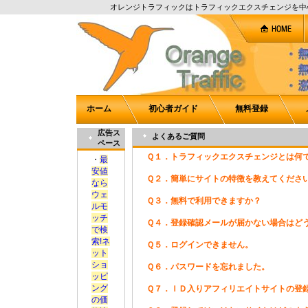
オレンジトラフィックはトラフィックエクスチェンジを中
ホーム
初心者ガイド
無料登録
広告ス
よくあるご質問
ペース
Ｑ１．トラフィックエクスチェンジとは何
・
最
安値
Ｑ２．簡単にサイトの特徴を教えてくださ
なら
ウェ
Ｑ３．無料で利用できますか？
ルモ
ッチ
Ｑ４．登録確認メールが届かない場合はど
で検
索!ネ
Ｑ５．ログインできません。
ット
ショ
Ｑ６．パスワードを忘れました。
ッピ
ング
Ｑ７．ＩＤ入りアフィリエイトサイトの登
の価