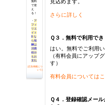
見込めます。
無料
で使
え
る！
さらに詳しく
・
ア
フィ
リエ
イト
B な
Ｑ３．無料で利用でき
ら報
酬は
はい。無料でご利用
消費
税分
（有料会員にアップ
もお
支払
す）
[広告掲載につ
いて]
有料会員については
Ｑ４．登録確認メール