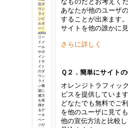
なものだとお考えく
合ダ
ウン
あなたが他のユーザ
ライ
することが出来ます
ンビ
ルダ
サイトを他の誰かに
ー！
ad4u
リー
ドメ
さらに詳しく
ール
やポ
イン
トサ
イト
Ｑ２．簡単にサイトの
のダ
ウン
ライ
オレンジトラフィッ
ン構
築に
ビスを提供していま
威力
を発
どなたでも無料でご
揮す
るデ
を他のユーザに見て
ータ
他の宣伝方法と比較
ペー
ジが