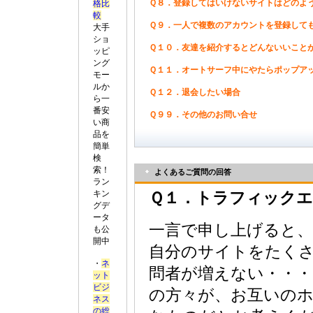
Ｑ８．登録してはいけないサイトはどのよ
格比
較
Ｑ９．一人で複数のアカウントを登録して
大手
ショ
Ｑ１０．友達を紹介するとどんないいこと
ッピ
ング
Ｑ１１．オートサーフ中にやたらポップア
モー
ルか
Ｑ１２．退会したい場合
ら一
番安
Ｑ９９．その他のお問い合せ
い商
品を
簡単
検
索！
よくあるご質問の回答
ラン
キン
Ｑ１．トラフィック
グデ
ータ
一言で申し上げると
も公
開中
自分のサイトをたく
・
ネ
問者が増えない・・
ット
ビジ
の方々が、お互いの
ネス
の総