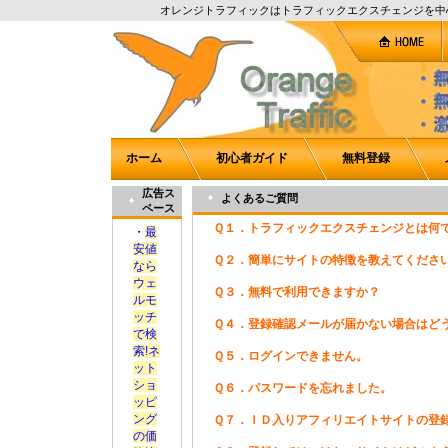
オレンジトラフィックはトラフィックエクスチェンジを中
ホーム
初心者ガイド
無料登録
広告ス
よくあるご質問
ペース
Ｑ１．トラフィックエクスチェンジとは何
・
最
安値
Ｑ２．簡単にサイトの特徴を教えてくださ
なら
ウェ
Ｑ３．無料で利用できますか？
ルモ
ッチ
Ｑ４．登録確認メールが届かない場合はど
で検
索!ネ
Ｑ５．ログインできません。
ット
ショ
Ｑ６．パスワードを忘れました。
ッピ
ング
Ｑ７．ＩＤ入りアフィリエイトサイトの登
の価