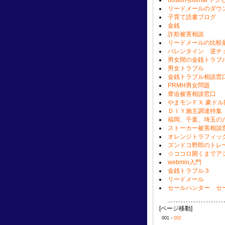
boston-journa
リードメールのダウ
子育て読書ブログ
金銭
詐欺被害相談
リードメールの比較
バレンタイン 逆チ
男女間の金銭トラブ
男女トラブル
金銭トラブル相談窓
PRMH男女問題
脅迫被害相談窓口
やまモンＦＸ 豪ド
ＤＩＹ施主調達特集
福岡、千葉、埼玉の
ストーカー被害相談
オレンジトラフィッ
ズンドコ野郎のトレ
☆ココロ開くまでア
webmin入門
金銭トラブル３
リードメール
セールハンター セ
[ページ移動]
001 -
002