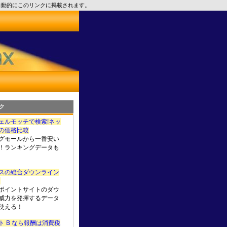
自動的にこのリンクに掲載されます。
ク
ェルモッチで検索!ネッ
の価格比較
グモールから一番安い
！ランキングデータも
スの総合ダウンライン
u
ポイントサイトのダウ
威力を発揮するデータ
使える！
 B なら報酬は消費税