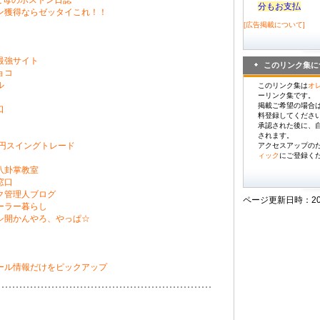
l トンビ母のボストン日誌
分もお支払
ン獲得ならゼッタイこれ！！
[広告掲載について]
最強サイト
このリンク集に
ョコ
ル
このリンク集は
オ
ーリンク集です。
掲載ご希望の場合
口
料登録してくださ
承認された後に、
されます。
ル円スイングトレード
アクセスアップの
ィック
にご登録く
八卦掌教室
窓口
ク管理人ブログ
ページ更新日時：2026/
ーラー暮らし
シ開かんやろ、やっぱ☆
ール情報だけをピックアップ