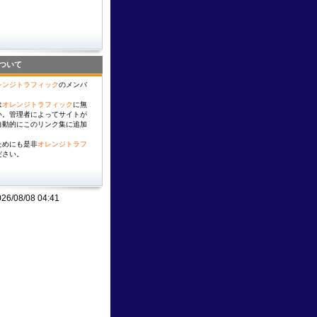
ついて
レンジトラフィック
のメンバ
は
オレンジトラフィック
に無
い。管理者によってサイトが
自動的にこのリンク集に追加
ためにも是非
オレンジトラフ
ださい。
08/08 04:41