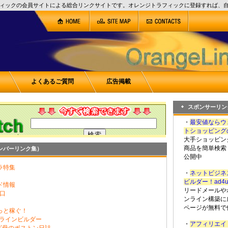
ィックの会員サイトによる総合リンクサイトです。オレンジトラフィックに登録すれば、
よくあるご質問
広告掲載
スポンサーリン
・
最安値ならウ
トショッピング
大手ショッピン
商品を簡単検索
ンバーリンク集）
公開中
ラ特集
・
ネットビジネ
ビルダー！ad4
ド情報
リードメールや
口
ンライン構築に
ページが無料で
っと稼ぐ！
ンラインビルダー
・
アフィリエイト