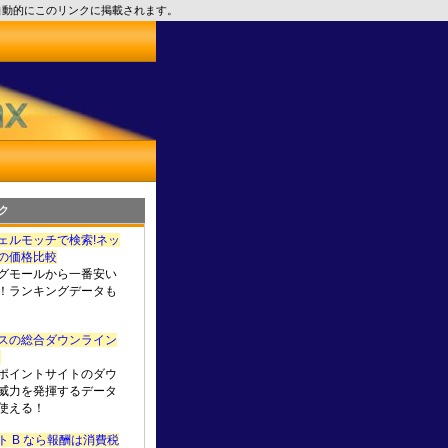
自動的にこのリンクに掲載されます。
ク
ェルモッチで検索!ネッ
の価格比較
グモールから一番安い
！ランキングデータも
スの総合ダウンライン
u
ポイントサイトのダウ
威力を発揮するデータ
使える！
 B なら報酬は消費税