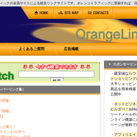
ィックの会員サイトによる総合リンクサイトです。オレンジトラフィックに登録すれば、
よくあるご質問
広告掲載
スポンサーリン
・
最安値ならウ
トショッピング
大手ショッピン
商品を簡単検索
ンバーリンク集）
公開中
ラ特集
・
ネットビジネ
ビルダー！ad4
ド情報
リードメールや
口
ンライン構築に
ページが無料で
っと稼ぐ！
ンラインビルダー
・
アフィリエイト