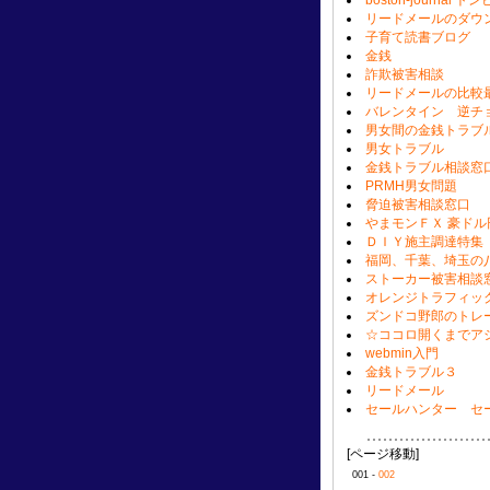
boston-journa
リードメールのダウ
子育て読書ブログ
金銭
詐欺被害相談
リードメールの比較
バレンタイン 逆チ
男女間の金銭トラブ
男女トラブル
金銭トラブル相談窓
PRMH男女問題
脅迫被害相談窓口
やまモンＦＸ 豪ド
ＤＩＹ施主調達特集
福岡、千葉、埼玉の
ストーカー被害相談
オレンジトラフィッ
ズンドコ野郎のトレ
☆ココロ開くまでア
webmin入門
金銭トラブル３
リードメール
セールハンター セ
[ページ移動]
001 -
002