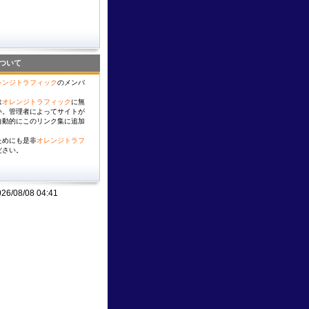
ついて
レンジトラフィック
のメンバ
は
オレンジトラフィック
に無
い。管理者によってサイトが
自動的にこのリンク集に追加
ためにも是非
オレンジトラフ
ださい。
08/08 04:41