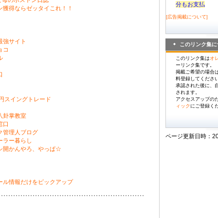
l トンビ母のボストン日誌
分もお支払
ン獲得ならゼッタイこれ！！
[広告掲載について]
最強サイト
このリンク集に
ョコ
ル
このリンク集は
オ
ーリンク集です。
掲載ご希望の場合
口
料登録してくださ
承認された後に、
されます。
ル円スイングトレード
アクセスアップの
ィック
にご登録く
八卦掌教室
窓口
ク管理人ブログ
ページ更新日時：2026/
ーラー暮らし
シ開かんやろ、やっぱ☆
ール情報だけをピックアップ