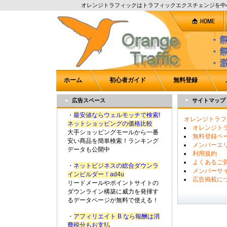
オレンジトラフィックはトラフィックエクスチェンジを中
ホーム
初心者ガイド
無料登録
広告スペース
サイトマップ
・
最安値ならウェルモッチで検索!
オレンジトラフ
ネットショッピングの価格比較
オレンジト
大手ショッピングモールから一番
無料登録ペ
安い商品を簡単検索！ランキング
メンバーエ
データも公開中
利用規約
よくあるご
・
ネットビジネスの総合ダウンラ
メンバーサ
インビルダー！ad4u
広告掲載に
リードメールやポイントサイトの
ダウンライン構築に威力を発揮す
るデータページが無料で使える！
・
アフィリエイト B なら報酬は消
費税分もお支払