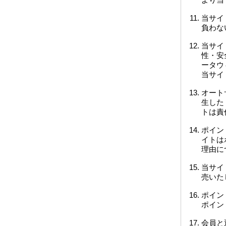
当サイ
負わな
当サイ
性・安
ータウ
当サイ
オート
生した
トは責
ポイン
イトは
理由に
当サイ
売いた
ポイン
ポイン
会員と