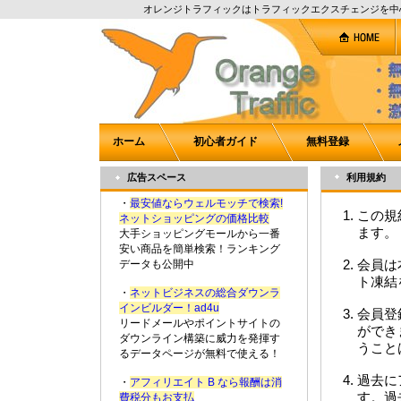
オレンジトラフィックはトラフィックエクスチェンジを中
ホーム
初心者ガイド
無料登録
広告スペース
利用規約
・
最安値ならウェルモッチで検索!
この規
ネットショッピングの価格比較
ます。
大手ショッピングモールから一番
安い商品を簡単検索！ランキング
会員は
データも公開中
ト凍結
・
ネットビジネスの総合ダウンラ
インビルダー！ad4u
会員登
リードメールやポイントサイトの
ができ
ダウンライン構築に威力を発揮す
うこと
るデータページが無料で使える！
過去に
・
アフィリエイト B なら報酬は消
す。過
費税分もお支払