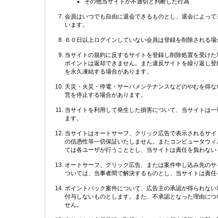
その他当サイトが不適切と判断した行為
会員はいつでも自由に退会できるものとし、退会によって
います。
６０日以上ログインしていない会員は登録を削除される場
当サイトの規約に反するサイトを登録し削除処置を受けた
ポイントは返却できません。また違反サイトを繰り返し登
を永久凍結する場合があります。
天災・火災・停電・サーバメンテナンスなどのやむを得な
営を停止する場合があります。
当サイトを利用して発生した損害について、当サイトは一
ます。
当サイトはオートサーフ、クリック広告で表示されるサイ
の信憑性等一切保証いたしません。またコンピュータウィ
ては各ユーザが行うこととし、当サイトは責任を負わない
オートサーフ、クリック広告、または案件申し込み先のサ
ついては、当事者間で解決するものとし、当サイトは責任
ポイントバック案件について、広告主の承認が得られない
付与しないものとします。また、不承認となった理由につ
せん。