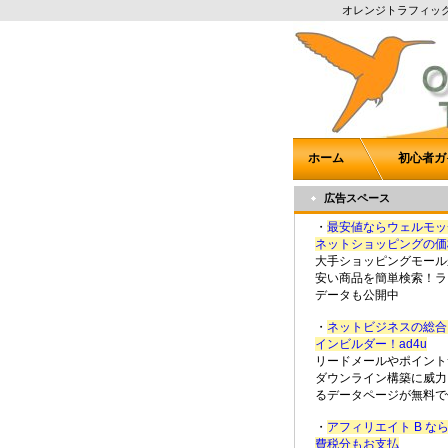
オレンジトラフィッ
ホーム
初心者ガ
広告スペース
・
最安値ならウェルモッ
ネットショッピングの価
大手ショッピングモール
安い商品を簡単検索！ラ
データも公開中
・
ネットビジネスの総合
インビルダー！ad4u
リードメールやポイント
ダウンライン構築に威力
るデータページが無料で
・
アフィリエイト B な
費税分もお支払