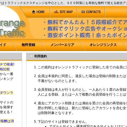
クはトラフィックエクスチェンジを中心とした、ＳＥＯ対策にも有効な無料で使える総合ア
イド
無料登録
メンバーエリア
オレンジリンクス
利用規約
チで検索!
この規約はオレンジトラフィックに登録した全ての会員に
格比較
から一番
会員は本規約に同意し、違反した場合は登録の削除または
ンキング
不服がないものとします。
会員登録は本人が行うものとし、一人あたり１度のみ登録
ダウンラ
人による登録、または一人で複数の会員登録を行うことは
サイトの
過去にアカウント削除または凍結を受けた会員の再登録を
を発揮す
歴が判明した場合は、新たに登録したアカウントを含む全
使える！
は削除対象となります。
ら報酬は消
下記のサイトは登録できません。
アダルトサイト・裸体描写のあるサイトおよびリ