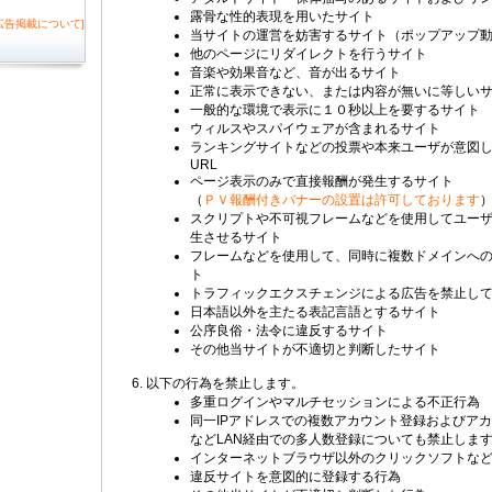
露骨な性的表現を用いたサイト
広告掲載について]
当サイトの運営を妨害するサイト（ポップアップ
他のページにリダイレクトを行うサイト
音楽や効果音など、音が出るサイト
正常に表示できない、または内容が無いに等しい
一般的な環境で表示に１０秒以上を要するサイト
ウィルスやスパイウェアが含まれるサイト
ランキングサイトなどの投票や本来ユーザが意図
URL
ページ表示のみで直接報酬が発生するサイト
（
ＰＶ報酬付きバナーの設置は許可しております
スクリプトや不可視フレームなどを使用してユー
生させるサイト
フレームなどを使用して、同時に複数ドメインへ
ト
トラフィックエクスチェンジによる広告を禁止し
日本語以外を主たる表記言語とするサイト
公序良俗・法令に違反するサイト
その他当サイトが不適切と判断したサイト
以下の行為を禁止します。
多重ログインやマルチセッションによる不正行為
同一IPアドレスでの複数アカウント登録およびア
などLAN経由での多人数登録についても禁止しま
インターネットブラウザ以外のクリックソフトな
違反サイトを意図的に登録する行為