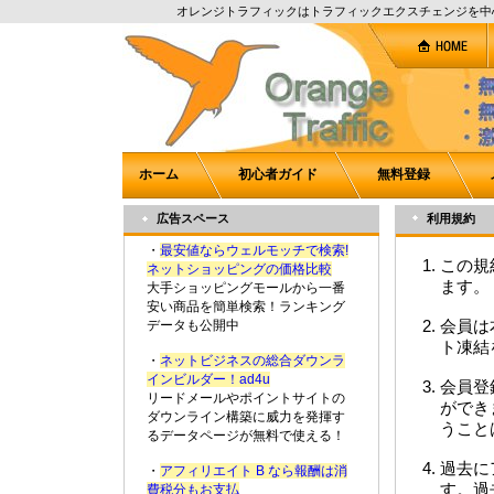
オレンジトラフィックはトラフィックエクスチェンジを中
ホーム
初心者ガイド
無料登録
広告スペース
利用規約
・
最安値ならウェルモッチで検索!
この規
ネットショッピングの価格比較
ます。
大手ショッピングモールから一番
安い商品を簡単検索！ランキング
会員は
データも公開中
ト凍結
・
ネットビジネスの総合ダウンラ
インビルダー！ad4u
会員登
リードメールやポイントサイトの
ができ
ダウンライン構築に威力を発揮す
うこと
るデータページが無料で使える！
過去に
・
アフィリエイト B なら報酬は消
す。過
費税分もお支払