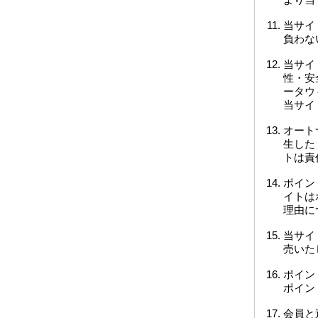
当サイ
負わな
当サイ
性・安
ータウ
当サイ
オート
生した
トは責
ポイン
イトは
理由に
当サイ
売いた
ポイン
ポイン
会員と